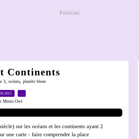
Publicité
t Continents
,
,
e 3
océans
planète bleue
09.2015
…
r Missis Owl
 siècle) sur les océans et les continents ayant 2
 sur une carte - faire comprendre la place