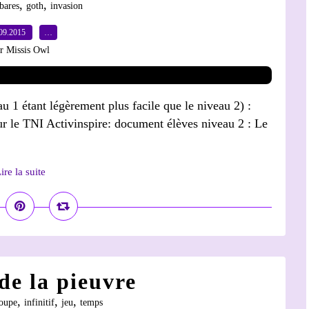
,
,
bares
goth
invasion
09.2015
…
r Missis Owl
u 1 étant légèrement plus facile que le niveau 2) :
r le TNI Activinspire: document élèves niveau 2 : Le
ire la suite
de la pieuvre
,
,
,
oupe
infinitif
jeu
temps