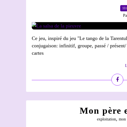
10.
Pa
Ce jeu, inspiré du jeu "Le tango de la Tarentu
conjugaison: infinitif, groupe, passé / présent/
cartes
L
Mon père e
,
exploitation
mon p