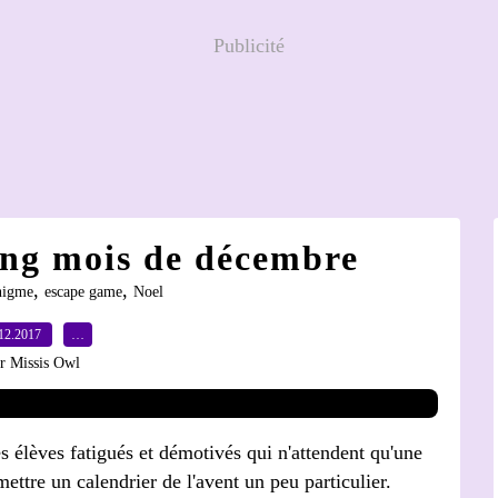
Publicité
ong mois de décembre
,
,
nigme
escape game
Noel
12.2017
…
r Missis Owl
 élèves fatigués et démotivés qui n'attendent qu'une
mettre un calendrier de l'avent un peu particulier.