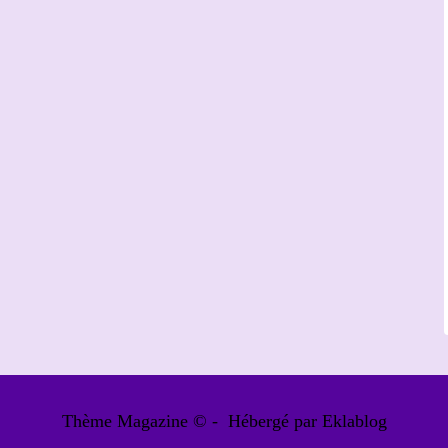
Thème Magazine © - Hébergé par
Eklablog