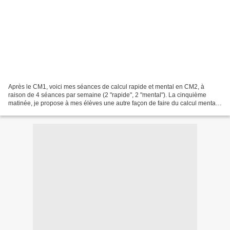
Après le CM1, voici mes séances de calcul rapide et mental en CM2, à
raison de 4 séances par semaine (2 "rapide", 2 "mental"). La cinquième
matinée, je propose à mes élèves une autre façon de faire du calcul mental
(Mathador, le compte est bon, l'un de...