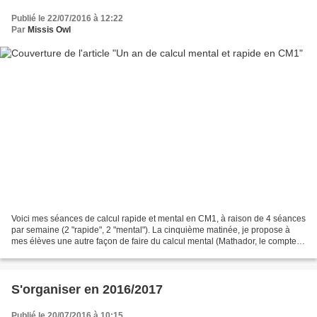
Publié le 22/07/2016 à 12:22
Par
Missis Owl
Voici mes séances de calcul rapide et mental en CM1, à raison de 4 séances
par semaine (2 "rapide", 2 "mental"). La cinquième matinée, je propose à
mes élèves une autre façon de faire du calcul mental (Mathador, le compte
est bon, l'un de mes jeux mathématiques...)....
S'organiser en 2016/2017
Publié le 20/07/2016 à 10:15