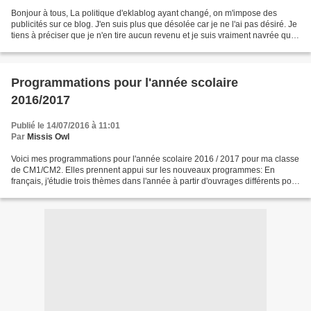
Bonjour à tous, La politique d'eklablog ayant changé, on m'impose des
publicités sur ce blog. J'en suis plus que désolée car je ne l'ai pas désiré. Je
tiens à préciser que je n'en tire aucun revenu et je suis vraiment navrée que
cela gène votre navig...
Programmations pour l'année scolaire
2016/2017
Publié le 14/07/2016 à 11:01
Par
Missis Owl
Voici mes programmations pour l'année scolaire 2016 / 2017 pour ma classe
de CM1/CM2. Elles prennent appui sur les nouveaux programmes: En
français, j'étudie trois thèmes dans l'année à partir d'ouvrages différents pour
chaque niveau. En maîtrise de la...