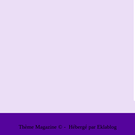
Thème Magazine © - Hébergé par
Eklablog