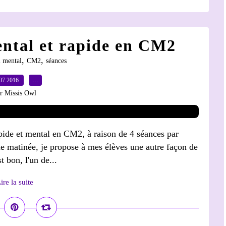
ental et rapide en CM2
,
,
l mental
CM2
séances
07.2016
…
r Missis Owl
pide et mental en CM2, à raison de 4 séances par
e matinée, je propose à mes élèves une autre façon de
 bon, l'un de...
ire la suite