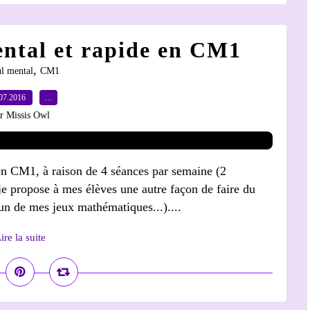
ental et rapide en CM1
,
ul mental
CM1
07.2016
…
r Missis Owl
en CM1, à raison de 4 séances par semaine (2
je propose à mes élèves une autre façon de faire du
un de mes jeux mathématiques...)....
ire la suite