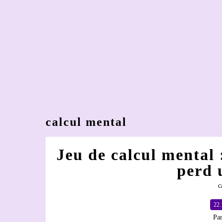
calcul mental
Jeu de calcul mental 
perd 
c
22.
Par