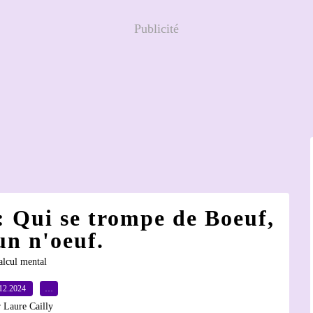
Publicité
: Qui se trompe de Boeuf,
un n'oeuf.
alcul mental
12.2024
…
 Laure Cailly