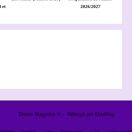
 et
2026/2027
Thème Magazine © - Hébergé par
Eklablog
il Eklablog
Top articles
Contact
Signaler un abus
C.G.U.
Cookies et donnée