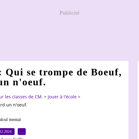
Publicité
: Qui se trompe de Boeuf,
un n'oeuf.
ur les classes de CM.
>
Jouer à l'école
>
erd un n'oeuf.
alcul mental
12.2024
…