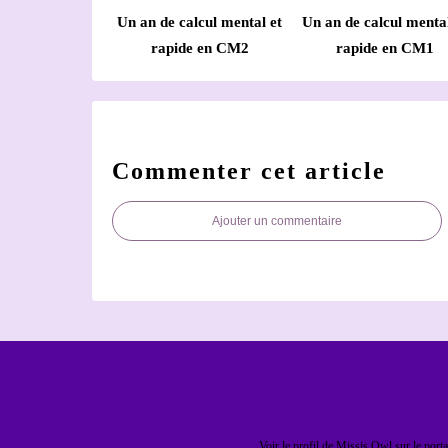
Un an de calcul mental et
Un an de calcul mental
rapide en CM2
rapide en CM1
Commenter cet article
Ajouter un commentaire
Voir le profil de
Missis Owl
sur le porta