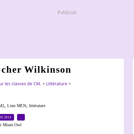
Publicité
 cher Wilkinson
ur les classes de CM.
>
Littérature
>
,
,
M2
Liste MEN
littérature
10.2014
…
r Missis Owl