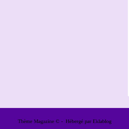
Thème Magazine © - Hébergé par
Eklablog