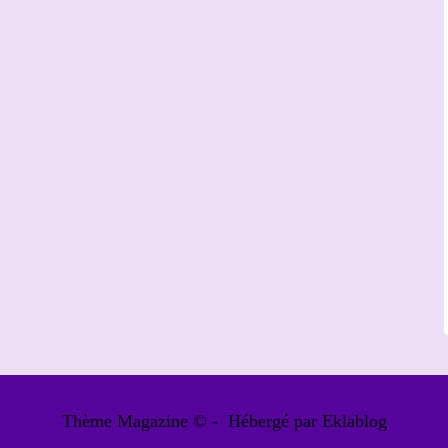
Thème Magazine © - Hébergé par
Eklablog