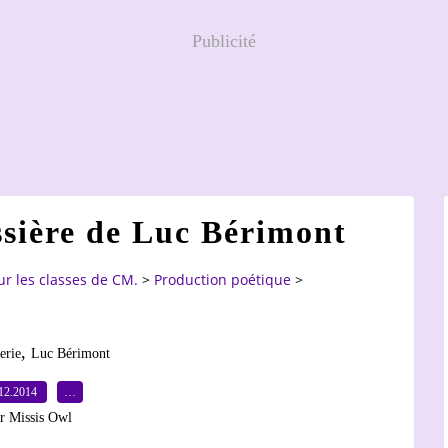
Publicité
ssière de Luc Bérimont
ur les classes de CM.
>
Production poétique
>
,
erie
Luc Bérimont
12.2014
…
r Missis Owl