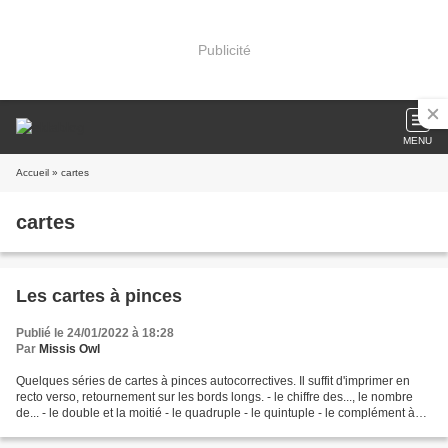
Publicité
MENU
Accueil
» cartes
cartes
Les cartes à pinces
Publié le 24/01/2022 à 18:28
Par
Missis Owl
Quelques séries de cartes à pinces autocorrectives. Il suffit d'imprimer en
recto verso, retournement sur les bords longs. - le chiffre des..., le nombre
de... - le double et la moitié - le quadruple - le quintuple - le complément à
100 -les représentations...