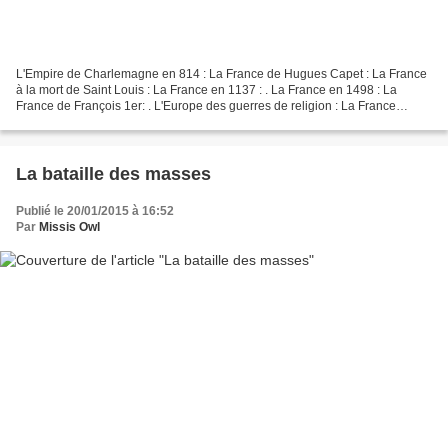
L'Empire de Charlemagne en 814 : La France de Hugues Capet : La France
à la mort de Saint Louis : La France en 1137 : . La France en 1498 : La
France de François 1er: . L'Europe des guerres de religion : La France
d'Henri IV : La France de Louis XIV :...
La bataille des masses
Publié le 20/01/2015 à 16:52
Par
Missis Owl